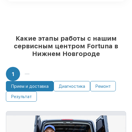
проверенные замены
– только вы
выбираете, какие детали использовать, а
мы делаем ремонт с учётом
возможностей клиента
85%
починок Fortuna завершаются в тот
же день, при немедленном старте работ
Какие этапы работы с нашим
сервисным центром Fortuna в
Нижнем Новгороде
1
Прием и доставка
Диагностика
Ремонт
Результат