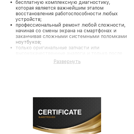
бесплатную комплексную диагностику,
которая является важнейшим этапом
восстановления работоспособности любых
устройств;
профессиональный ремонт любой сложности,
начиная со смены экрана на смартфонах и
заканчивая сложными системными поломками
ноутбуков;
только оригинальные запчасти или
высококачественные аналоги и только после
согласования с клиентом.
Развернуть
На все работы и замененные комплектующие
предоставляется длительная гарантия. В случае
поломки по условиям гарантии, мы бесплатно
исправим ситуацию.
Наши преимущества
Преимуществами нашего сервисного центра
Fortuna в Нижнем Новгороде являются:
лучшие специалисты с многолетним опытом и
безупречной репутацией;
современное оборудование и
лицензированное ПО в ремонтно-
диагностических мастерских;