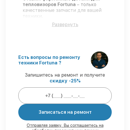
тепловизоров Fortuna
– только
качественные запчасти для вашей
техники.
Опытные мастера
– проходят
Развернуть
регулярное обучение, что гарантирует
качество и надёжность ремонта.
Соблюдаем сроки
– ремонт
тепловизоров Fortuna без бесконечных
переносов.
Гарантийное обслуживание
– на все
Есть вопросы по ремонту
ремонт и запчасти для тепловизоров
техники Fortuna ?
Fortuna предоставляется длительная
гарантия.
Запишитесь на ремонт и получите
скидку -25%
Мы гарантируем:
80%
работ по ремонту выполняются с
Записаться на ремонт
возможностью присутствия владельца
90%
деталей Fortuna готовы к установке
в наших мастерских в Нижнем
Отправляя заявку, Вы соглашаетесь на