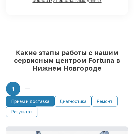
Новгороде, остальные приходят
обработку персональных данных
оперативно
Подлинные запчасти Fortuna и
проверенные замены
– только вы
выбираете, какие детали использовать, а
мы подстраиваемся под разные бюджеты
85%
починок Fortuna завершаются в тот
же день, при немедленном старте работ
Какие этапы работы с нашим
сервисным центром Fortuna в
Нижнем Новгороде
1
Прием и доставка
Диагностика
Ремонт
Результат