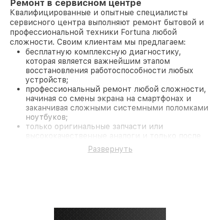
Ремонт в сервисном центре
Квалифицированные и опытные специалисты
сервисного центра выполняют ремонт бытовой и
профессиональной техники Fortuna любой
сложности. Своим клиентам мы предлагаем:
бесплатную комплексную диагностику,
которая является важнейшим этапом
восстановления работоспособности любых
устройств;
профессиональный ремонт любой сложности,
начиная со смены экрана на смартфонах и
заканчивая сложными системными поломками
ноутбуков;
только оригинальные запчасти или
высококачественные аналоги и только после
согласования с клиентом.
Развернуть
На все работы и замененные комплектующие
предоставляется длительная гарантия. В случае
поломки по условиям гарантии, мы бесплатно
исправим ситуацию.
Наши преимущества
Преимуществами нашего сервисного центра
Fortuna в Нижнем Новгороде являются: