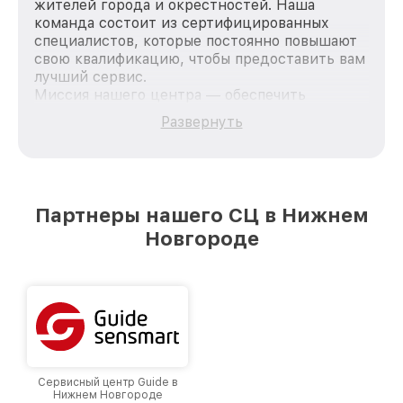
жителей города и окрестностей. Наша
команда состоит из сертифицированных
специалистов, которые постоянно повышают
свою квалификацию, чтобы предоставить вам
лучший сервис.
Миссия нашего центра — обеспечить
качественный и доступный ремонт для
Развернуть
каждого пользователя продукции Fortuna, вне
зависимости от сложности поломки. Мы
стремимся к тому, чтобы каждый клиент был
удовлетворен скоростью и качеством
предоставляемых услуг. Наша цель — стать
Партнеры нашего СЦ в Нижнем
лучшим сервисным центром Fortuna в городе
Новгороде
Нижнем Новгороде, постоянно повышая
уровень доверия и лояльности наших
клиентов.
Сервисный центр Guide в
Нижнем Новгороде