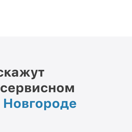
скажут
 сервисном
м Новгороде