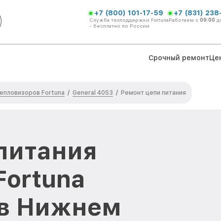
+7 (800) 101-17-59
+7 (831) 238
Служба техподдержки Fortuna
Работаем с
09:00
д
- бесплатно по России
Срочный ремонт
Це
епловизоров Fortuna
General 40S3
/
/
Ремонт цепи питания
питания
Fortuna
 в Нижнем