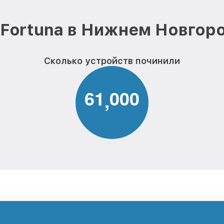
Fortuna в Нижнем Новгор
Сколько устройств починили
6
1
0
0
0
,