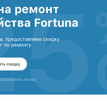
25
на ремонт
йства Fortuna
а, предоставляем скидку
уг по ремонту
ить скидку
 персональных данных