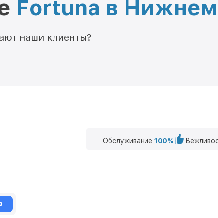
ре
Fortuna в Нижне
мают наши клиенты?
Обслуживание
100%
Вежливос
в