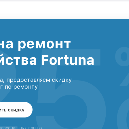
25
на ремонт
йства Fortuna
а, предоставляем скидку
уг по ремонту
ить скидку
 персональных данных