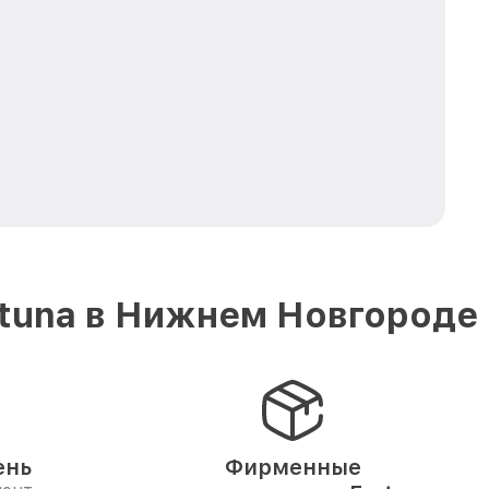
rtuna в Нижнем Новгороде
ень
Фирменные