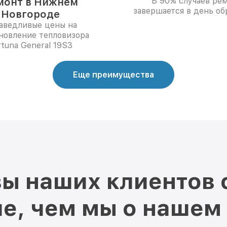
монт в Нижнем
В 90% случаев ре
завершается в день о
Новгороде
аведливые цены на
новление тепловизора
rtuna General 19S3
Еще преимущества
ы наших клиентов 
е, чем мы о нашем