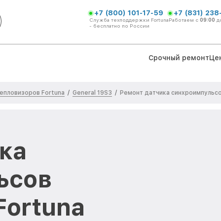
+7 (800) 101-17-59
+7 (831) 238
Служба техподдержки Fortuna
Работаем с
09:00
д
- бесплатно по России
Срочный ремонт
Це
епловизоров Fortuna
General 19S3
/
/
Ремонт датчика синхроимпульс
ка
ьсов
Fortuna