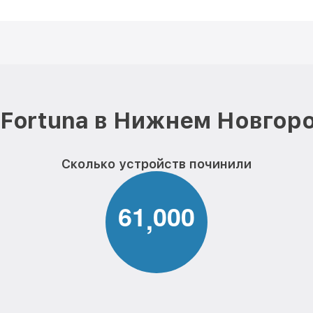
Fortuna в Нижнем Новгор
Сколько устройств починили
6
1
0
0
0
,