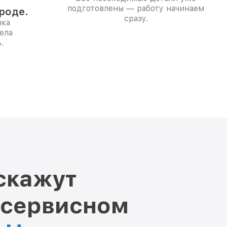
подготовлены — работу начинаем
роде.
сразу.
нка
ела
.
скажут
 сервисном