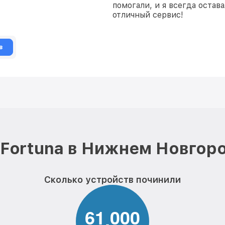
помогали, и я всегда остав
отличный сервис!
в
Fortuna в Нижнем Новгор
Сколько устройств починили
6
1
0
0
0
,