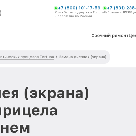
+7 (800) 101-17-59
+7 (831) 238
Служба техподдержки Fortuna
Работаем с
09:00
д
- бесплатно по России
Срочный ремонт
Це
птических прицелов Fortuna
/
Замена дисплея (экрана)
ея (экрана)
прицела
жнем